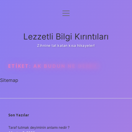
menüyü
Anasayfa
aç
Gizlilik Politikası
Lezzetli Bilgi Kırıntıları
Yasal Uyarı
Zihnine tat katan kısa hikayeler!
Hakkımızda
ETIKET:
AK BUDUN NE DEMEK
Sitemap
SIDEBAR
Son Yazılar
Taraf tutmak deyiminin anlamı nedir ?