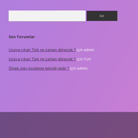
Arama
Son Yorumlar
Uzaya çıkan Türk ne zaman dönecek ?
için
admin
Uzaya çıkan Türk ne zaman dönecek ?
için
Yurt
Örnek olay inceleme tekniği nedir ?
için
admin
txper