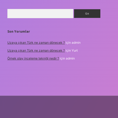
Arama
Son Yorumlar
Uzaya çıkan Türk ne zaman dönecek ?
için
admin
Uzaya çıkan Türk ne zaman dönecek ?
için
Yurt
Örnek olay inceleme tekniği nedir ?
için
admin
betxper