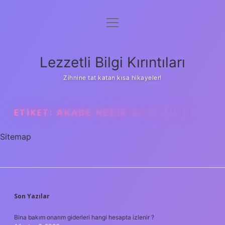
menüyü
Anasayfa
aç
Gizlilik Politikası
Lezzetli Bilgi Kırıntıları
Yasal Uyarı
Zihnine tat katan kısa hikayeler!
Hakkımızda
ETIKET:
AKABE NEDIR BILIR MISIN
Sitemap
SIDEBAR
Son Yazılar
Bina bakım onarım giderleri hangi hesapta izlenir ?