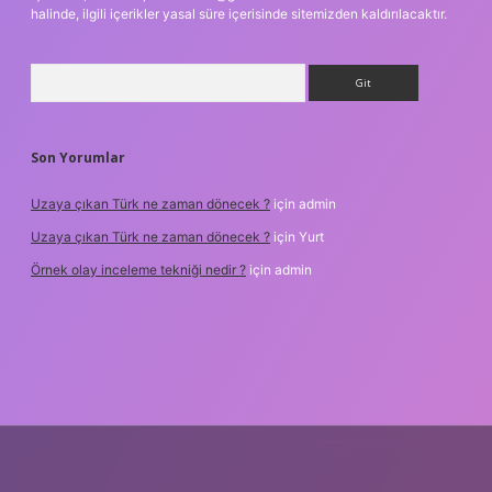
halinde, ilgili içerikler yasal süre içerisinde sitemizden kaldırılacaktır.
Arama
Son Yorumlar
Uzaya çıkan Türk ne zaman dönecek ?
için
admin
Uzaya çıkan Türk ne zaman dönecek ?
için
Yurt
Örnek olay inceleme tekniği nedir ?
için
admin
xper