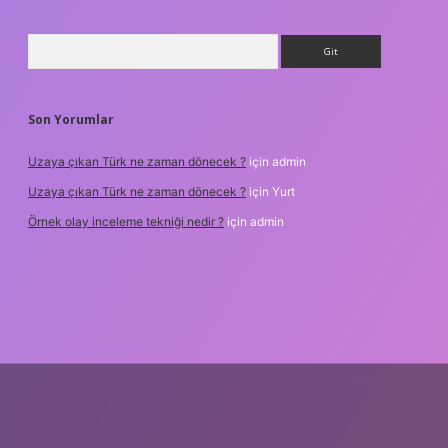
Arama
Son Yorumlar
Uzaya çıkan Türk ne zaman dönecek ?
için
admin
Uzaya çıkan Türk ne zaman dönecek ?
için
Yurt
Örnek olay inceleme tekniği nedir ?
için
admin
etxper