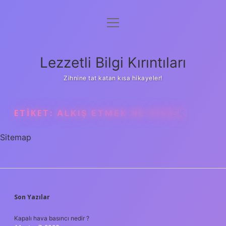
menüyü
Anasayfa
aç
Gizlilik Politikası
Lezzetli Bilgi Kırıntıları
Yasal Uyarı
Zihnine tat katan kısa hikayeler!
Hakkımızda
ETIKET:
ALKIŞ ETMEK NE DEMEK
Sitemap
SIDEBAR
Son Yazılar
Kapalı hava basıncı nedir ?