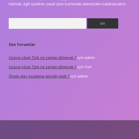
halinde, ilgili içerikler yasal süre içerisinde sitemizden kaldırılacaktır.
Arama
Son Yorumlar
Uzaya çıkan Türk ne zaman dönecek ?
için
admin
Uzaya çıkan Türk ne zaman dönecek ?
için
Yurt
Örnek olay inceleme tekniği nedir ?
için
admin
txper