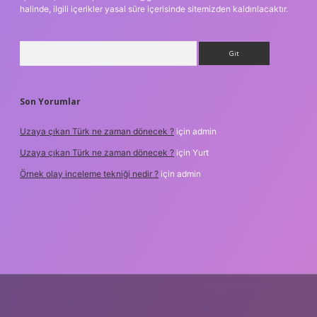
halinde, ilgili içerikler yasal süre içerisinde sitemizden kaldırılacaktır.
Arama
Son Yorumlar
Uzaya çıkan Türk ne zaman dönecek ?
için
admin
Uzaya çıkan Türk ne zaman dönecek ?
için
Yurt
Örnek olay inceleme tekniği nedir ?
için
admin
xper