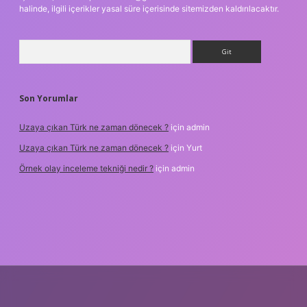
halinde, ilgili içerikler yasal süre içerisinde sitemizden kaldırılacaktır.
Arama
Son Yorumlar
Uzaya çıkan Türk ne zaman dönecek ?
için
admin
Uzaya çıkan Türk ne zaman dönecek ?
için
Yurt
Örnek olay inceleme tekniği nedir ?
için
admin
betxper