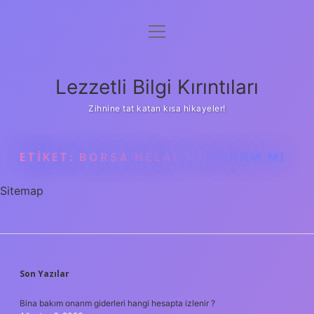
menüyü
Anasayfa
aç
Gizlilik Politikası
Lezzetli Bilgi Kırıntıları
Yasal Uyarı
Zihnine tat katan kısa hikayeler!
Hakkımızda
ETIKET:
BORSA HELAL MI HARAM MI
Sitemap
SIDEBAR
Son Yazılar
Bina bakım onarım giderleri hangi hesapta izlenir ?