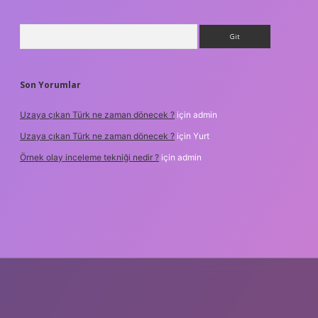
Arama
Son Yorumlar
Uzaya çıkan Türk ne zaman dönecek ?
için
admin
Uzaya çıkan Türk ne zaman dönecek ?
için
Yurt
Örnek olay inceleme tekniği nedir ?
için
admin
r