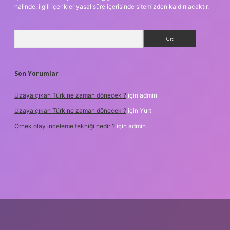
halinde, ilgili içerikler yasal süre içerisinde sitemizden kaldırılacaktır.
Arama
Son Yorumlar
Uzaya çıkan Türk ne zaman dönecek ?
için
admin
Uzaya çıkan Türk ne zaman dönecek ?
için
Yurt
Örnek olay inceleme tekniği nedir ?
için
admin
etxper