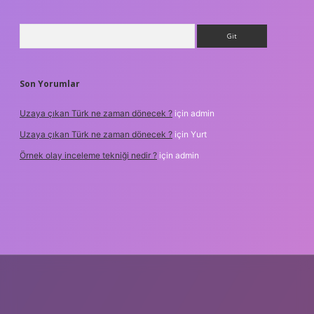
Arama
Son Yorumlar
Uzaya çıkan Türk ne zaman dönecek ?
için
admin
Uzaya çıkan Türk ne zaman dönecek ?
için
Yurt
Örnek olay inceleme tekniği nedir ?
için
admin
etxper