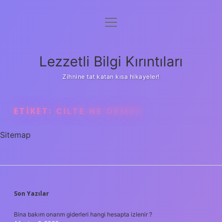
menüyü
Anasayfa
aç
Gizlilik Politikası
Lezzetli Bilgi Kırıntıları
Yasal Uyarı
Zihnine tat katan kısa hikayeler!
Hakkımızda
ETIKET:
CILTE NE DEMEK
Sitemap
SIDEBAR
Son Yazılar
Bina bakım onarım giderleri hangi hesapta izlenir ?