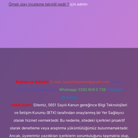
Örnek olay inceleme tekniği nedir ?
için
admin
etxper
Reklam ve İletişim:
E-mail:
backlinkpaneli@gmail.com
Teams:
forumhizmeti@gmail.com
Whatsapp: 0262 606 0 726
Telegram:
@karabul
Yasal Uyarı:
Sitemiz, 5651 Sayılı Kanun gereğince Bilgi Teknolojileri
ve İletişim Kurumu (BTK) tarafından onaylanmış bir Yer Sağlayıcı
olarak hizmet vermektedir. Bu nedenle, sitedeki içerikleri proaktif
olarak denetleme veya araştırma yükümlülüğümüz bulunmamaktadır.
Ancak, üyelerimiz yazdıkları içeriklerin sorumluluğunu taşımakta olup,