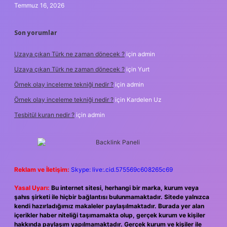
Temmuz 16, 2026
Son yorumlar
Uzaya çıkan Türk ne zaman dönecek ?
için
admin
Uzaya çıkan Türk ne zaman dönecek ?
için
Yurt
Örnek olay inceleme tekniği nedir ?
için
admin
Örnek olay inceleme tekniği nedir ?
için
Kardelen Uz
Tesbitül kuran nedir ?
için
admin
Reklam ve İletişim:
Skype: live:.cid.575569c608265c69
Yasal Uyarı:
Bu internet sitesi, herhangi bir marka, kurum veya
şahıs şirketi ile hiçbir bağlantısı bulunmamaktadır. Sitede yalnızca
kendi hazırladığımız makaleler paylaşılmaktadır. Burada yer alan
içerikler haber niteliği taşımamakta olup, gerçek kurum ve kişiler
hakkında paylaşım yapılmamaktadır. Gerçek kurum ve kişiler ile