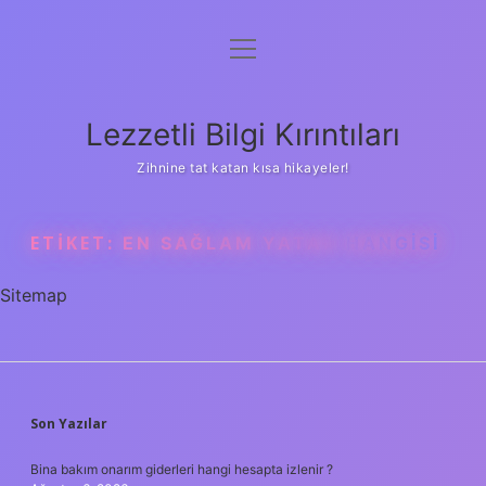
menüyü
Anasayfa
aç
Gizlilik Politikası
Lezzetli Bilgi Kırıntıları
Yasal Uyarı
Zihnine tat katan kısa hikayeler!
Hakkımızda
ETIKET:
EN SAĞLAM YATAK HANGISI
Sitemap
SIDEBAR
Son Yazılar
Bina bakım onarım giderleri hangi hesapta izlenir ?