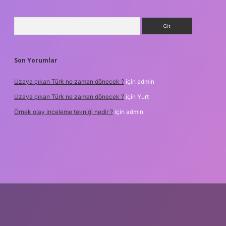
Arama
Son Yorumlar
Uzaya çıkan Türk ne zaman dönecek ?
için
admin
Uzaya çıkan Türk ne zaman dönecek ?
için
Yurt
Örnek olay inceleme tekniği nedir ?
için
admin
betxper