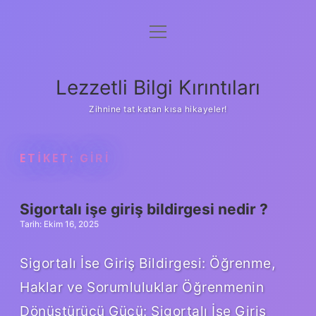
menüyü
Anasayfa
aç
Gizlilik Politikası
Lezzetli Bilgi Kırıntıları
Yasal Uyarı
Zihnine tat katan kısa hikayeler!
Hakkımızda
ETIKET:
GIRI
Sigortalı işe giriş bildirgesi nedir ?
Tarih: Ekim 16, 2025
Sigortalı İse Giriş Bildirgesi: Öğrenme,
Haklar ve Sorumluluklar Öğrenmenin
Dönüştürücü Gücü: Sigortalı İşe Giriş