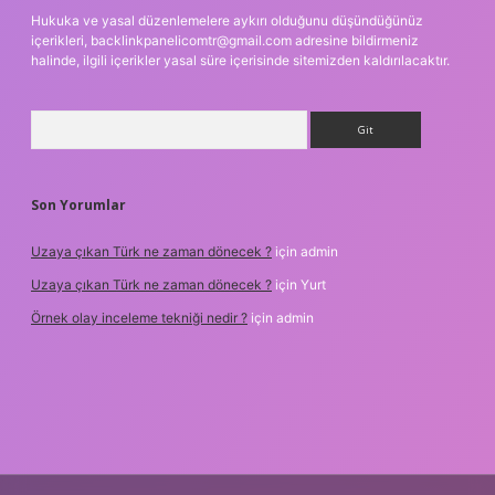
Hukuka ve yasal düzenlemelere aykırı olduğunu düşündüğünüz
içerikleri,
backlinkpanelicomtr@gmail.com
adresine bildirmeniz
halinde, ilgili içerikler yasal süre içerisinde sitemizden kaldırılacaktır.
Arama
Son Yorumlar
Uzaya çıkan Türk ne zaman dönecek ?
için
admin
Uzaya çıkan Türk ne zaman dönecek ?
için
Yurt
Örnek olay inceleme tekniği nedir ?
için
admin
per