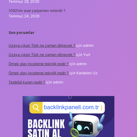
Temmuz 28, 2026
1092’nin asal çarpanları nelerdir ?
Temmuz 24, 2026
Son yorumlar
Uzaya çıkan Türk ne zaman dönecek ?
için
admin
Uzaya çıkan Türk ne zaman dönecek ?
için
Yurt
Örnek olay inceleme tekniği nedir ?
için
admin
Örnek olay inceleme tekniği nedir ?
için
Kardelen Uz
Tesbitül kuran nedir ?
için
admin