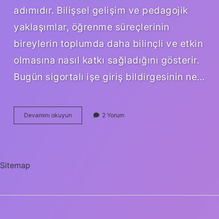
adımıdır. Bilişsel gelişim ve pedagojik
yaklaşımlar, öğrenme süreçlerinin
bireylerin toplumda daha bilinçli ve etkin
olmasına nasıl katkı sağladığını gösterir.
Bugün sigortalı işe giriş bildirgesinin ne…
Sigortalı
Devamını okuyun
2 Yorum
işe
giriş
bildirgesi
nedir
?
Sitemap