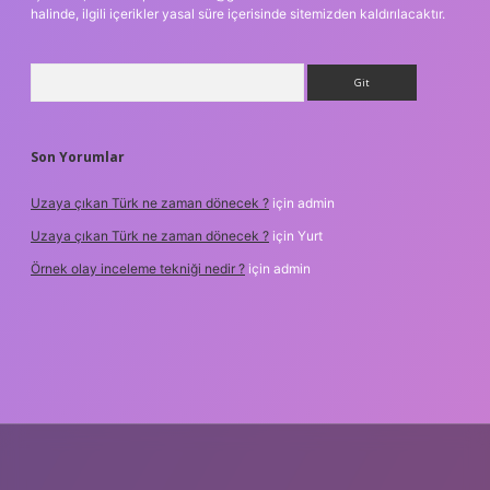
halinde, ilgili içerikler yasal süre içerisinde sitemizden kaldırılacaktır.
Arama
Son Yorumlar
Uzaya çıkan Türk ne zaman dönecek ?
için
admin
Uzaya çıkan Türk ne zaman dönecek ?
için
Yurt
Örnek olay inceleme tekniği nedir ?
için
admin
etxper