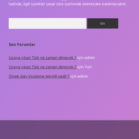
halinde, ilgili içerikler yasal süre içerisinde sitemizden kaldırılacaktır.
Arama
Son Yorumlar
Uzaya çıkan Türk ne zaman dönecek ?
için
admin
Uzaya çıkan Türk ne zaman dönecek ?
için
Yurt
Örnek olay inceleme tekniği nedir ?
için
admin
xper