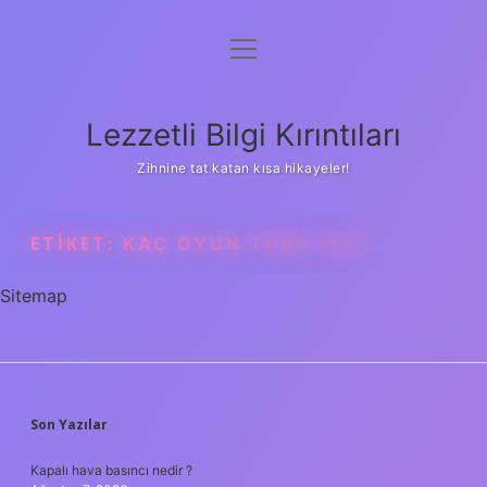
menüyü
Anasayfa
aç
Gizlilik Politikası
Lezzetli Bilgi Kırıntıları
Yasal Uyarı
Zihnine tat katan kısa hikayeler!
Hakkımızda
ETIKET:
KAÇ OYUN TÜRÜ VAR
Sitemap
SIDEBAR
Son Yazılar
Kapalı hava basıncı nedir ?