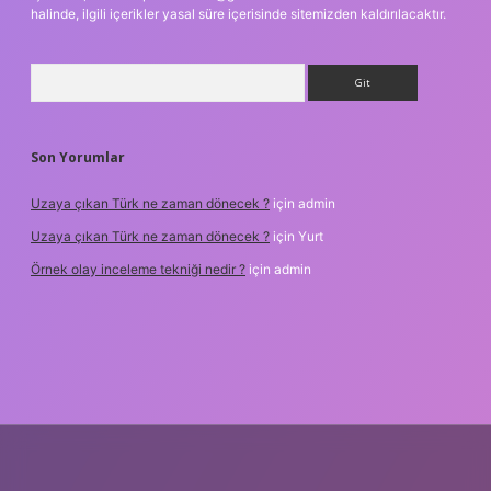
halinde, ilgili içerikler yasal süre içerisinde sitemizden kaldırılacaktır.
Arama
Son Yorumlar
Uzaya çıkan Türk ne zaman dönecek ?
için
admin
Uzaya çıkan Türk ne zaman dönecek ?
için
Yurt
Örnek olay inceleme tekniği nedir ?
için
admin
txper