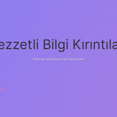
ezzetli Bilgi Kırıntıla
Zihnine tat katan kısa hikayeler!
IR