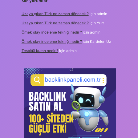
Son yorumlar
Uzaya çıkan Türk ne zaman dönecek ?
için
admin
Uzaya çıkan Türk ne zaman dönecek ?
için
Yurt
Örnek olay inceleme tekniği nedir ?
için
admin
Örnek olay inceleme tekniği nedir ?
için
Kardelen Uz
Tesbitül kuran nedir ?
için
admin