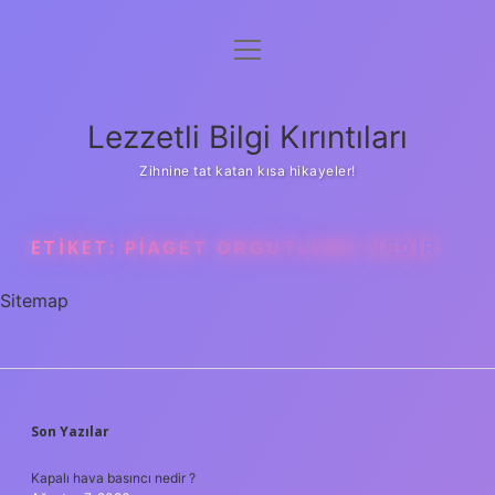
menüyü
Anasayfa
aç
Gizlilik Politikası
Lezzetli Bilgi Kırıntıları
Yasal Uyarı
Zihnine tat katan kısa hikayeler!
Hakkımızda
ETIKET:
PIAGET ORGUTLEME NEDIR
Sitemap
SIDEBAR
Son Yazılar
Kapalı hava basıncı nedir ?