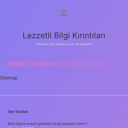
menüyü
Anasayfa
aç
Gizlilik Politikası
Lezzetli Bilgi Kırıntıları
Yasal Uyarı
Zihnine tat katan kısa hikayeler!
Hakkımızda
ETIKET:
PROÖTEKTOID NE DEMEK
Sitemap
SIDEBAR
Son Yazılar
Bina bakım onarım giderleri hangi hesapta izlenir ?