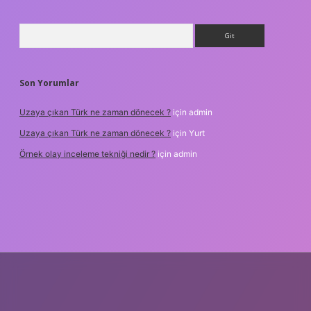
Arama
Son Yorumlar
Uzaya çıkan Türk ne zaman dönecek ?
için
admin
Uzaya çıkan Türk ne zaman dönecek ?
için
Yurt
Örnek olay inceleme tekniği nedir ?
için
admin
txper