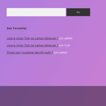
Arama
Son Yorumlar
Uzaya çıkan Türk ne zaman dönecek ?
için
admin
Uzaya çıkan Türk ne zaman dönecek ?
için
Yurt
Örnek olay inceleme tekniği nedir ?
için
admin
txper