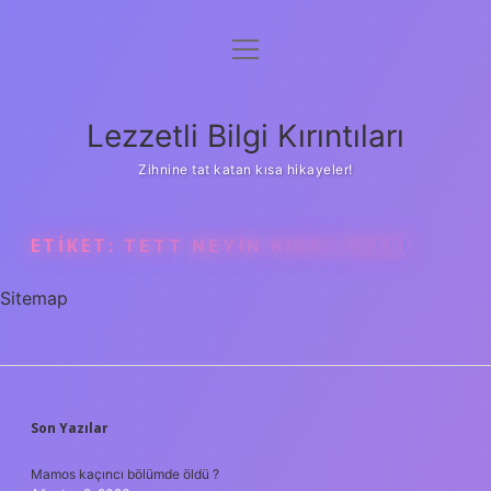
menüyü
Anasayfa
aç
Gizlilik Politikası
Lezzetli Bilgi Kırıntıları
Yasal Uyarı
Zihnine tat katan kısa hikayeler!
Hakkımızda
ETIKET:
TETT NEYIN KISALTMASI
Sitemap
SIDEBAR
Son Yazılar
Mamos kaçıncı bölümde öldü ?