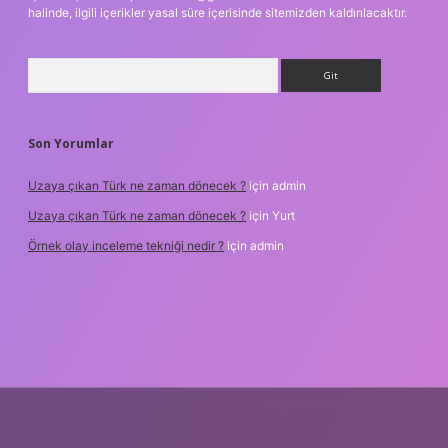
halinde, ilgili içerikler yasal süre içerisinde sitemizden kaldırılacaktır.
Arama
Son Yorumlar
Uzaya çıkan Türk ne zaman dönecek ?
için
admin
Uzaya çıkan Türk ne zaman dönecek ?
için
Yurt
Örnek olay inceleme tekniği nedir ?
için
admin
txper