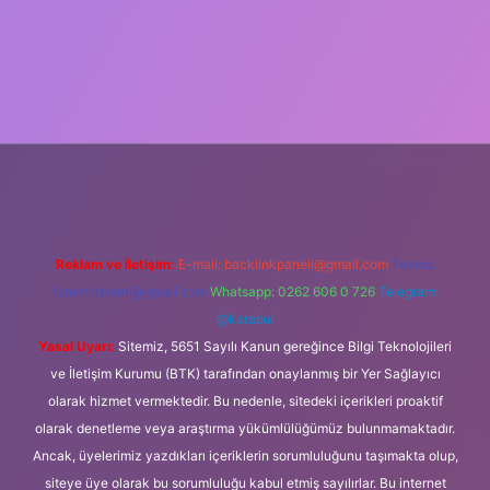
etxper
Reklam ve İletişim:
E-mail:
backlinkpaneli@gmail.com
Teams:
forumhizmeti@gmail.com
Whatsapp: 0262 606 0 726
Telegram:
@karabul
Yasal Uyarı:
Sitemiz, 5651 Sayılı Kanun gereğince Bilgi Teknolojileri
ve İletişim Kurumu (BTK) tarafından onaylanmış bir Yer Sağlayıcı
olarak hizmet vermektedir. Bu nedenle, sitedeki içerikleri proaktif
olarak denetleme veya araştırma yükümlülüğümüz bulunmamaktadır.
Ancak, üyelerimiz yazdıkları içeriklerin sorumluluğunu taşımakta olup,
siteye üye olarak bu sorumluluğu kabul etmiş sayılırlar. Bu internet