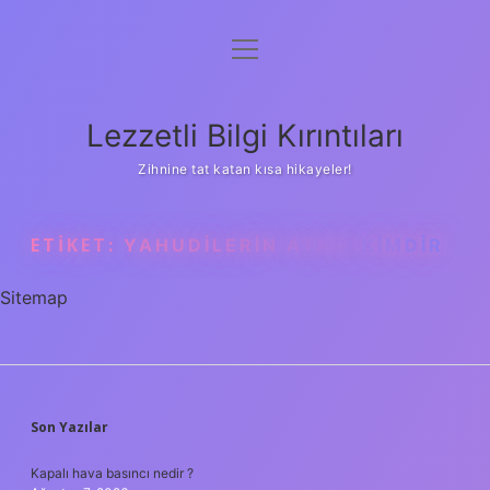
menüyü
Anasayfa
aç
Gizlilik Politikası
Lezzetli Bilgi Kırıntıları
Yasal Uyarı
Zihnine tat katan kısa hikayeler!
Hakkımızda
ETIKET:
YAHUDILERIN ATASI KIMDIR
Sitemap
SIDEBAR
Son Yazılar
Kapalı hava basıncı nedir ?