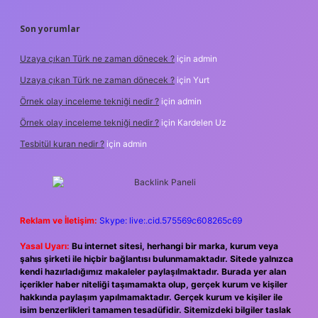
Son yorumlar
Uzaya çıkan Türk ne zaman dönecek ?
için
admin
Uzaya çıkan Türk ne zaman dönecek ?
için
Yurt
Örnek olay inceleme tekniği nedir ?
için
admin
Örnek olay inceleme tekniği nedir ?
için
Kardelen Uz
Tesbitül kuran nedir ?
için
admin
Reklam ve İletişim:
Skype: live:.cid.575569c608265c69
Yasal Uyarı:
Bu internet sitesi, herhangi bir marka, kurum veya
şahıs şirketi ile hiçbir bağlantısı bulunmamaktadır. Sitede yalnızca
kendi hazırladığımız makaleler paylaşılmaktadır. Burada yer alan
içerikler haber niteliği taşımamakta olup, gerçek kurum ve kişiler
hakkında paylaşım yapılmamaktadır. Gerçek kurum ve kişiler ile
isim benzerlikleri tamamen tesadüfidir. Sitemizdeki bilgiler taslak