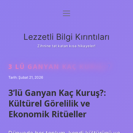
menüyü
Anasayfa
aç
Gizlilik Politikası
Lezzetli Bilgi Kırıntıları
Yasal Uyarı
Zihnine tat katan kısa hikayeler!
Hakkımızda
3 LÜ GANYAN KAÇ KURUŞ ?
Tarih: Şubat 21, 2026
3’lü Ganyan Kaç Kuruş?:
Kültürel Görelilik ve
Ekonomik Ritüeller
Dünyada her toplum, kendi kültürünü ve