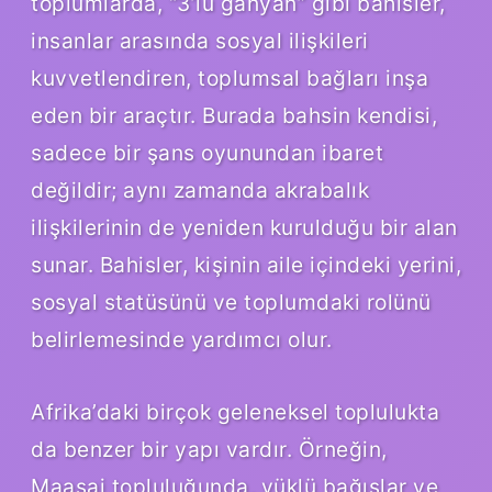
toplumlarda, “3’lü ganyan” gibi bahisler,
insanlar arasında sosyal ilişkileri
kuvvetlendiren, toplumsal bağları inşa
eden bir araçtır. Burada bahsin kendisi,
sadece bir şans oyunundan ibaret
değildir; aynı zamanda akrabalık
ilişkilerinin de yeniden kurulduğu bir alan
sunar. Bahisler, kişinin aile içindeki yerini,
sosyal statüsünü ve toplumdaki rolünü
belirlemesinde yardımcı olur.
Afrika’daki birçok geleneksel toplulukta
da benzer bir yapı vardır. Örneğin,
Maasai topluluğunda, yüklü bağışlar ve