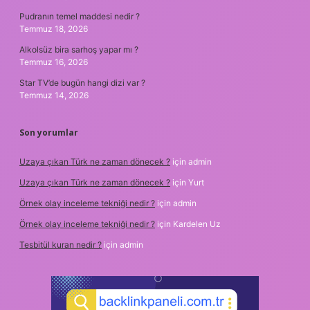
Pudranın temel maddesi nedir ?
Temmuz 18, 2026
Alkolsüz bira sarhoş yapar mı ?
Temmuz 16, 2026
Star TV’de bugün hangi dizi var ?
Temmuz 14, 2026
Son yorumlar
Uzaya çıkan Türk ne zaman dönecek ?
için
admin
Uzaya çıkan Türk ne zaman dönecek ?
için
Yurt
Örnek olay inceleme tekniği nedir ?
için
admin
Örnek olay inceleme tekniği nedir ?
için
Kardelen Uz
Tesbitül kuran nedir ?
için
admin