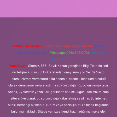
xper
Reklam ve İletişim:
E-mail:
backlinkpaneli@gmail.com
Teams:
forumhizmeti@gmail.com
Whatsapp: 0262 606 0 726
Telegram:
@karabul
Yasal Uyarı:
Sitemiz, 5651 Sayılı Kanun gereğince Bilgi Teknolojileri
ve İletişim Kurumu (BTK) tarafından onaylanmış bir Yer Sağlayıcı
olarak hizmet vermektedir. Bu nedenle, sitedeki içerikleri proaktif
olarak denetleme veya araştırma yükümlülüğümüz bulunmamaktadır.
Ancak, üyelerimiz yazdıkları içeriklerin sorumluluğunu taşımakta olup,
siteye üye olarak bu sorumluluğu kabul etmiş sayılırlar. Bu internet
sitesi, herhangi bir marka, kurum veya şahıs şirketi ile hiçbir bağlantısı
bulunmamaktadır. Sitede yalnızca kendi hazırladığımız makaleler