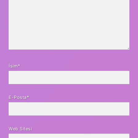
İsim*
E-Posta*
Web Sitesi