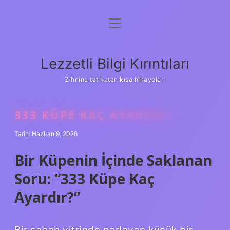
menüyü
Anasayfa
aç
Gizlilik Politikası
Lezzetli Bilgi Kırıntıları
Yasal Uyarı
Zihnine tat katan kısa hikayeler!
Hakkımızda
333 KÜPE KAÇ AYARDIR ?
Tarih: Haziran 9, 2026
Bir Küpenin İçinde Saklanan
Soru: “333 Küpe Kaç
Ayardır?”
Bir sabah vitrinde parlayan küçük bir