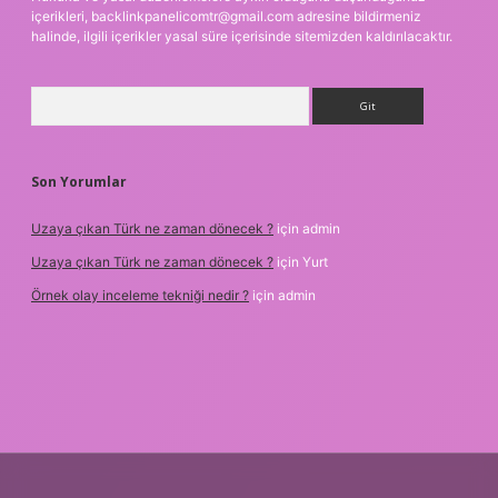
içerikleri,
backlinkpanelicomtr@gmail.com
adresine bildirmeniz
halinde, ilgili içerikler yasal süre içerisinde sitemizden kaldırılacaktır.
Arama
Son Yorumlar
Uzaya çıkan Türk ne zaman dönecek ?
için
admin
Uzaya çıkan Türk ne zaman dönecek ?
için
Yurt
Örnek olay inceleme tekniği nedir ?
için
admin
per