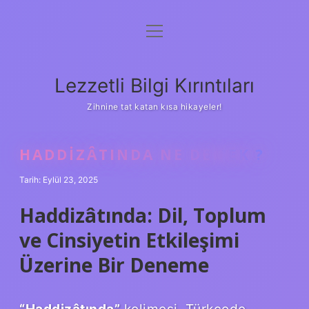
menüyü
Anasayfa
aç
Gizlilik Politikası
Lezzetli Bilgi Kırıntıları
Yasal Uyarı
Zihnine tat katan kısa hikayeler!
Hakkımızda
HADDIZÂTINDA NE DEMEK ?
Tarih: Eylül 23, 2025
Haddizâtında: Dil, Toplum
ve Cinsiyetin Etkileşimi
Üzerine Bir Deneme
“Haddizâtında”
kelimesi, Türkçede