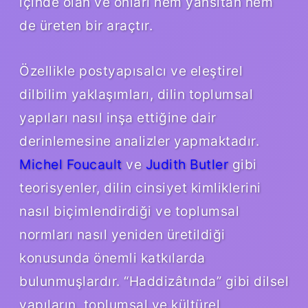
içinde olan ve onları hem yansıtan hem
de üreten bir araçtır.
Özellikle postyapısalcı ve eleştirel
dilbilim yaklaşımları, dilin toplumsal
yapıları nasıl inşa ettiğine dair
derinlemesine analizler yapmaktadır.
Michel Foucault
ve
Judith Butler
gibi
teorisyenler, dilin cinsiyet kimliklerini
nasıl biçimlendirdiği ve toplumsal
normları nasıl yeniden üretildiği
konusunda önemli katkılarda
bulunmuşlardır. “Haddizâtında” gibi dilsel
yapıların, toplumsal ve kültürel