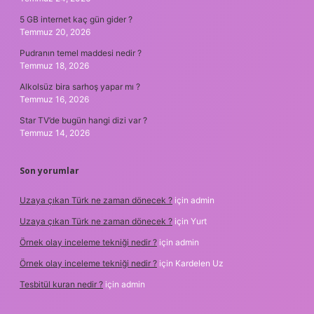
5 GB internet kaç gün gider ?
Temmuz 20, 2026
Pudranın temel maddesi nedir ?
Temmuz 18, 2026
Alkolsüz bira sarhoş yapar mı ?
Temmuz 16, 2026
Star TV’de bugün hangi dizi var ?
Temmuz 14, 2026
Son yorumlar
Uzaya çıkan Türk ne zaman dönecek ?
için
admin
Uzaya çıkan Türk ne zaman dönecek ?
için
Yurt
Örnek olay inceleme tekniği nedir ?
için
admin
Örnek olay inceleme tekniği nedir ?
için
Kardelen Uz
Tesbitül kuran nedir ?
için
admin