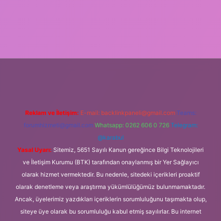
txper
Reklam ve İletişim:
E-mail:
backlinkpaneli@gmail.com
Teams:
forumhizmeti@gmail.com
Whatsapp: 0262 606 0 726
Telegram:
@karabul
Yasal Uyarı:
Sitemiz, 5651 Sayılı Kanun gereğince Bilgi Teknolojileri
ve İletişim Kurumu (BTK) tarafından onaylanmış bir Yer Sağlayıcı
olarak hizmet vermektedir. Bu nedenle, sitedeki içerikleri proaktif
olarak denetleme veya araştırma yükümlülüğümüz bulunmamaktadır.
Ancak, üyelerimiz yazdıkları içeriklerin sorumluluğunu taşımakta olup,
siteye üye olarak bu sorumluluğu kabul etmiş sayılırlar. Bu internet