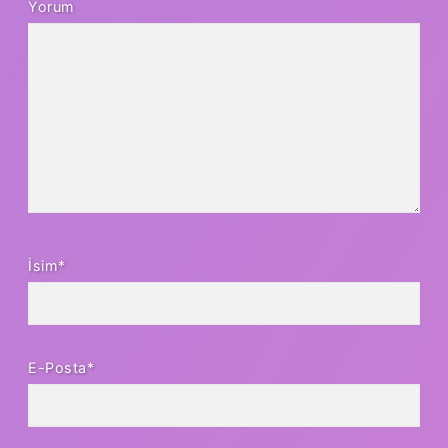
Yorum
İsim*
E-Posta*