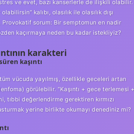
res ve evet, bazı kanserlerle de ilişkili olabilir.
abilirsin” kalıbı, olasılık ile olasılık dışı
r. Provokatif sorum: Bir semptomun en nadir
özden kaçırmaya neden bu kadar istekliyiz?
şıntının karakteri
 süren kaşıntı
tüm vücuda yayılmış, özellikle geceleri artan
 lenfoma) görülebilir. “Kaşıntı + gece terlemesi 
i, tıbbi değerlendirme gerektiren kırmızı
susturmak yerine birlikte okumayı denediniz mi?
ntı