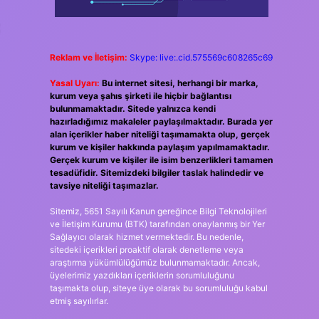
Reklam ve İletişim:
Skype: live:.cid.575569c608265c69
Yasal Uyarı:
Bu internet sitesi, herhangi bir marka,
kurum veya şahıs şirketi ile hiçbir bağlantısı
bulunmamaktadır. Sitede yalnızca kendi
hazırladığımız makaleler paylaşılmaktadır. Burada yer
alan içerikler haber niteliği taşımamakta olup, gerçek
kurum ve kişiler hakkında paylaşım yapılmamaktadır.
Gerçek kurum ve kişiler ile isim benzerlikleri tamamen
tesadüfidir. Sitemizdeki bilgiler taslak halindedir ve
tavsiye niteliği taşımazlar.
Sitemiz, 5651 Sayılı Kanun gereğince Bilgi Teknolojileri
ve İletişim Kurumu (BTK) tarafından onaylanmış bir Yer
Sağlayıcı olarak hizmet vermektedir. Bu nedenle,
sitedeki içerikleri proaktif olarak denetleme veya
araştırma yükümlülüğümüz bulunmamaktadır. Ancak,
üyelerimiz yazdıkları içeriklerin sorumluluğunu
taşımakta olup, siteye üye olarak bu sorumluluğu kabul
etmiş sayılırlar.