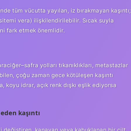
nde tüm vücutta yayılan, iz bırakmayan kaşıntı;
sitemi vera) ilişkilendirilebilir. Sıcak suyla
ni fark etmek önemlidir.
ciğer–safra yolları tıkanıklıkları, metastazlar
abilen, çoğu zaman gece kötüleşen kaşıntı
, koyu idrar, açık renk dışkı eşlik ediyorsa
k eden kaşıntı
i değiştiren, kanayan veya kabuklanan bir cilt