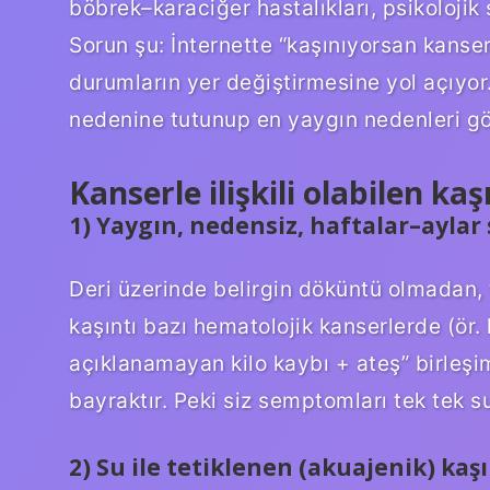
böbrek–karaciğer hastalıkları, psikolojik st
Sorun şu: İnternette “kaşınıyorsan kanser ol
durumların yer değiştirmesine yol açıyo
nedenine tutunup en yaygın nedenleri g
Kanserle ilişkili olabilen ka
1) Yaygın, nedensiz, haftalar–aylar
Deri üzerinde belirgin döküntü olmadan, 
kaşıntı bazı hematolojik kanserlerde (ör.
açıklanamayan kilo kaybı + ateş” birleşim
bayraktır. Peki siz semptomları tek tek 
2) Su ile tetiklenen (akuajenik) kaşı