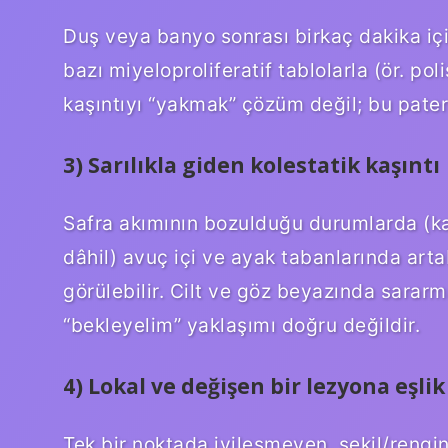
Duş veya banyo sonrası birkaç dakika içi
bazı miyeloproliferatif tablolarla (ör. poli
kaşıntıyı “yakmak” çözüm değil; bu pater
3) Sarılıkla giden kolestatik kaşıntı
Safra akımının bozulduğu durumlarda (kara
dâhil) avuç içi ve ayak tabanlarında art
görülebilir. Cilt ve göz beyazında sararma
“bekleyelim” yaklaşımı doğru değildir.
4) Lokal ve değişen bir lezyona eşli
Tek bir noktada iyileşmeyen, şekil/rengin