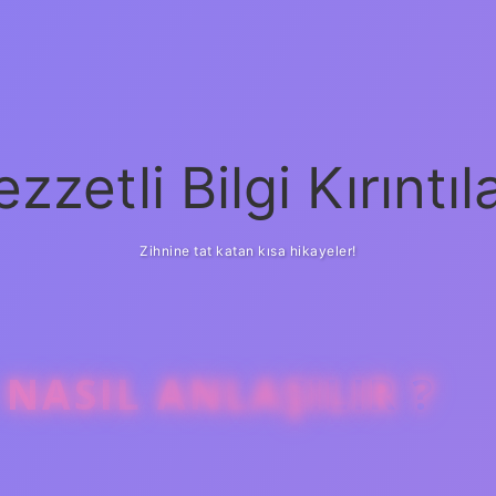
ezzetli Bilgi Kırıntıla
Zihnine tat katan kısa hikayeler!
 NASIL ANLAŞILIR ?