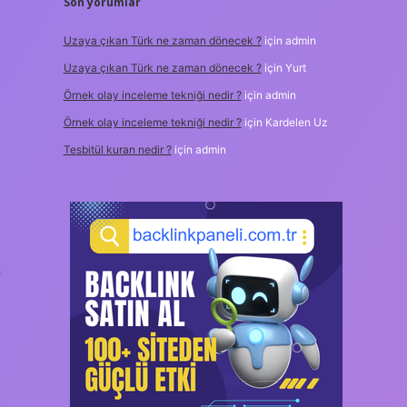
Son yorumlar
Uzaya çıkan Türk ne zaman dönecek ?
için
admin
Uzaya çıkan Türk ne zaman dönecek ?
için
Yurt
Örnek olay inceleme tekniği nedir ?
için
admin
Örnek olay inceleme tekniği nedir ?
için
Kardelen Uz
Tesbitül kuran nedir ?
için
admin
+