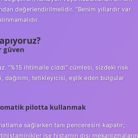
ından değerlendirilmelidir. “Benim yıllardır var
alınmamalıdır.
yapıyoruz?
ör güven
z. “%15 ihtimalle ciddi” cümlesi, sizdeki risk
i, dağılımı, tetikleyicisi, eşlik eden bulgular
otomatik pilotta kullanmak
ahatlama sağlarken tanı penceresini kapatır;
ntihistaminikler ise histamin dışı mekanizmaları