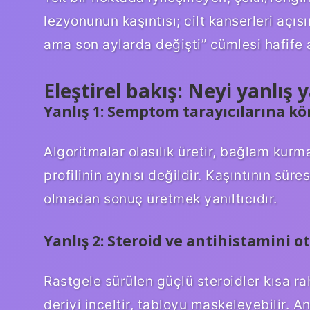
lezyonunun kaşıntısı; cilt kanserleri açıs
ama son aylarda değişti” cümlesi hafife 
Eleştirel bakış: Neyi yanlış 
Yanlış 1: Semptom tarayıcılarına k
Algoritmalar olasılık üretir, bağlam kurma
profilinin aynısı değildir. Kaşıntının süres
olmadan sonuç üretmek yanıltıcıdır.
Yanlış 2: Steroid ve antihistamini 
Rastgele sürülen güçlü steroidler kısa r
deriyi inceltir, tabloyu maskeleyebilir. A