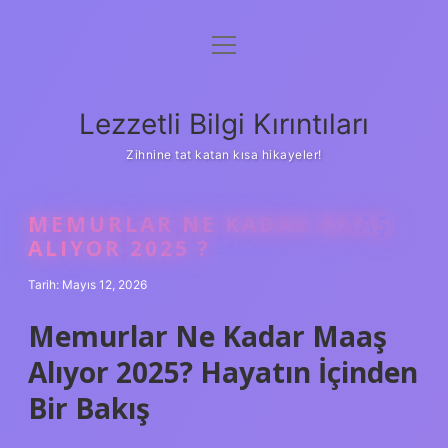
menüyü
Anasayfa
aç
Gizlilik Politikası
Lezzetli Bilgi Kırıntıları
Yasal Uyarı
Zihnine tat katan kısa hikayeler!
Hakkımızda
MEMURLAR NE KADAR MAAŞ
ALIYOR 2025 ?
Tarih: Mayıs 12, 2026
Memurlar Ne Kadar Maaş
Alıyor 2025? Hayatın İçinden
Bir Bakış